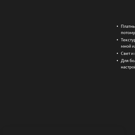
Платны
потому
Тексту
мной и
Свет и
Для бо
настро