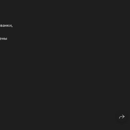
ванки,
лены
.