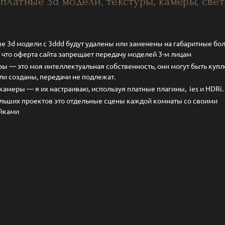
платные 3d модели, текстуры, камеры, свет
е 3d модели с 3ddd будут удалены или заменены на габаритные бол
 что оферта сайта запрещает передачу моделей 3-м лицам
ры — это моя интеллектуальная собственность, они могут быть куп
ли созданы, передачи не подлежат.
 камеры — я их настраиваю, используя платные плагины, ies и HDRi
льших проектов это отдельные сцены каждой комнаты со своими
йками